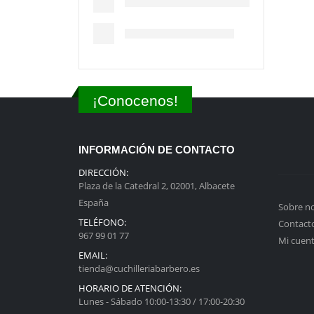
¡Conocenos!
INFORMACIÓN DE CONTACTO
DIRECCIÓN:
Plaza de la Catedral 2, 02001, Albacete
España
Sobre n
TELÉFONO:
Contact
967 99 01 77
Mi cuen
EMAIL:
tienda@cuchilleriabarbero.es
HORARIO DE ATENCIÓN:
Lunes - Sábado 10:00-13:30 / 17:00-20:30