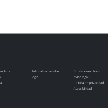
osotros
Historial de pedidos
Condiciones de uso
o
Login
Aviso legal
ta
Política de privacidad
Accesibilidad