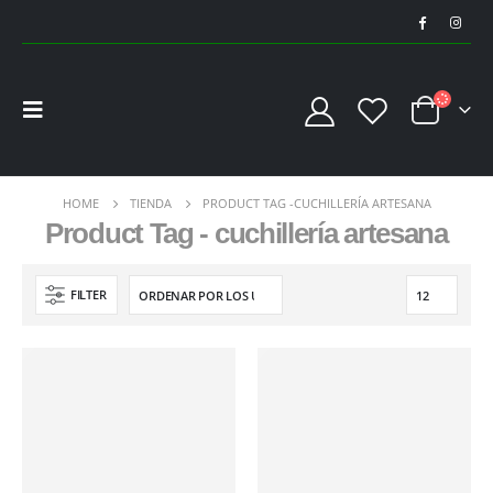
HOME
TIENDA
PRODUCT TAG -
CUCHILLERÍA ARTESANA
Product Tag - cuchillería artesana
FILTER