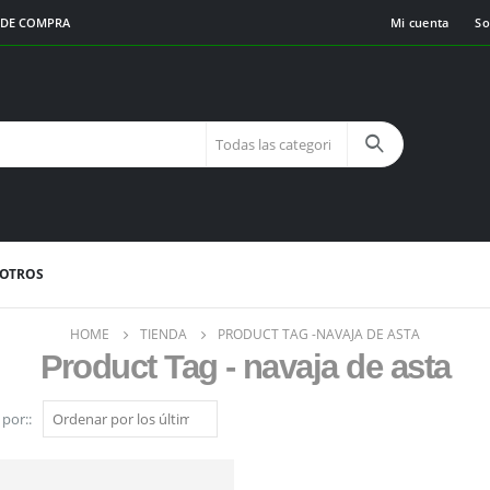
€ DE COMPRA
Mi cuenta
So
SOTROS
HOME
TIENDA
PRODUCT TAG -
NAVAJA DE ASTA
Product Tag - navaja de asta
por::