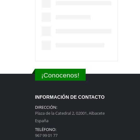
¡Conocenos!
INFORMACIÓN DE CONTACTO
DIRECCIÓN:
Plaza de la Catedral 2, 02001, Albacete
España
TELÉFONO:
967 99 01 77