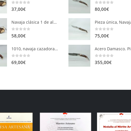
0
out of 5
0
out of 5
37,00
€
80,00
€
Navaja clásica 1 de aluminio y asta de ciervo fabricación en serie.
0
out of 5
0
out of 5
58,00
€
75,00
€
1010, navaja cazadora roja.
0
out of 5
0
out of 5
69,00
€
355,00
€