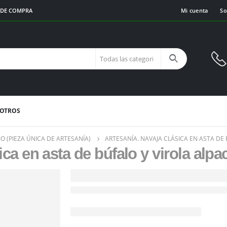
€ DE COMPRA
Mi cuenta
So
SOTROS
O (PIEZA ÚNICA DE ARTESANÍA)
ARTESANÍA. NAVAJA CLÁSICA EN ASTA DE
a en asta de búfalo y virola alpa