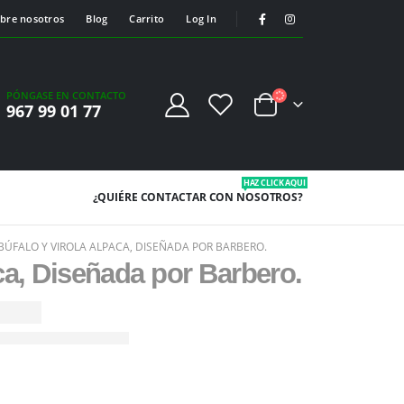
bre nosotros
Blog
Carrito
Log In
PÓNGASE EN CONTACTO
967 99 01 77
HAZ CLICK AQUI
¿QUIÉRE CONTACTAR
CON NOSOTROS?
 BÚFALO Y VIROLA ALPACA, DISEÑADA POR BARBERO.
ca, Diseñada por Barbero.