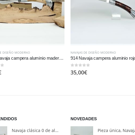
DE DISEÑO MODERNO
NAVAJAS DE DISEÑO MODERNO
914o, Navaja campera aluminio madera olivo.
914 Navaja campera aluminio roj
 5
0
out of 5
€
35,00
€
ENDIDOS
NOVEDADES
Navaja clásica 0 de aluminio y asta de ciervo fabricación en serie.