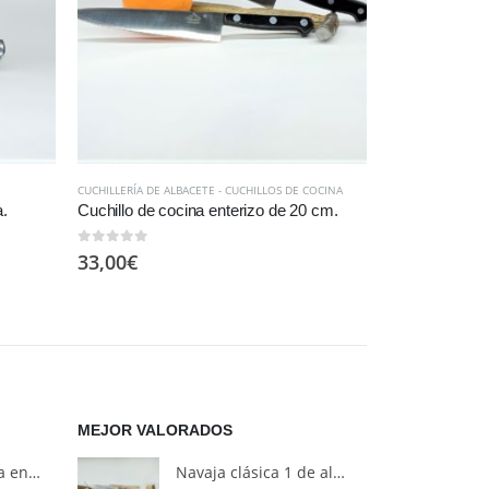
CUCHILLERÍA DE ALBACETE - CUCHILLOS DE COCINA
NAVAJAS CLÁSICAS 
a.
Cuchillo de cocina enterizo de 20 cm.
0
out of 5
0
out of 5
33,00
€
25,00
€
MEJOR VALORADOS
Pieza única, Navaja en asta de ciervo. Diseñada por Barbero.
Navaja clásica 1 de aluminio y madera olivo fabricación en serie.