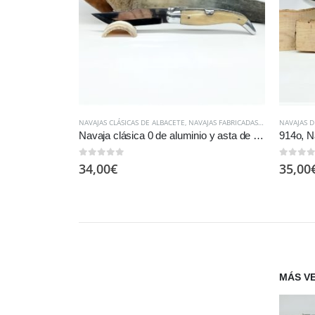
NAVAJAS CLÁSICAS DE ALBACETE
,
NAVAJAS FABRICADAS EN SERIE
NAVAJAS 
Navaja clásica 0 de aluminio y asta de toro fabricación en serie.
0
out of 5
0
out of
34,00
€
35,00
MÁS V