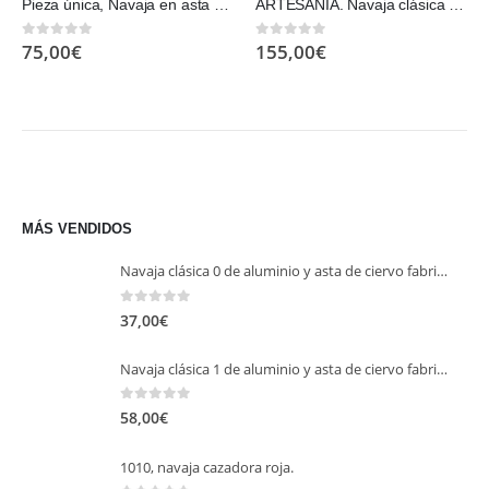
Pieza única, Navaja en asta de toro. Diseñada por Barbero.
ARTESANÍA. Navaja clásica en asta de búfalo y virola alpaca, Diseñada por Barbero.
75,00
€
155,00
€
0
out of 5
0
out of 5
MÁS VENDIDOS
Navaja clásica 0 de aluminio y asta de ciervo fabricación en serie.
0
out of 5
37,00
€
Navaja clásica 1 de aluminio y asta de ciervo fabricación en serie.
0
out of 5
58,00
€
1010, navaja cazadora roja.