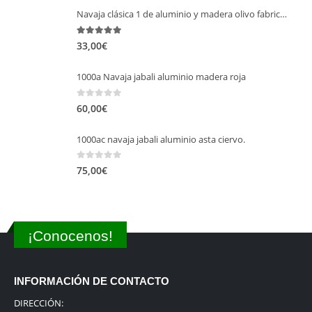
Navaja clásica 1 de aluminio y madera olivo fabricación en serie.
5.00
out of 5
33,00
€
1000a Navaja jabali aluminio madera roja
0
out of 5
60,00
€
1000ac navaja jabali aluminio asta ciervo.
0
out of 5
75,00
€
¡Conocenos!
INFORMACIÓN DE CONTACTO
DIRECCIÓN: