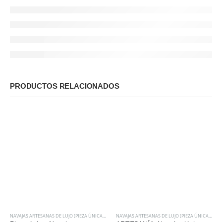
PRODUCTOS RELACIONADOS
NAVAJAS ARTESANAS DE LUJO (PIEZA ÚNICA DE ARTESANÍA)
NAVAJAS ARTESANAS DE LUJO (PIEZA ÚNICA DE ARTESANÍA)