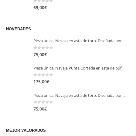
0
out of 5
69,00
€
NOVEDADES
Pieza única, Navaja en asta de toro. Diseñada por Barbero.
0
out of 5
75,00
€
Pieza única, Navaja Punta Cortada en asta de búfalo con virola y rebajo en alpaca, Diseñada por Barbero.
0
out of 5
175,00
€
Pieza única, Navaja en asta de toro. Diseñada por Barbero.
0
out of 5
75,00
€
MEJOR VALORADOS